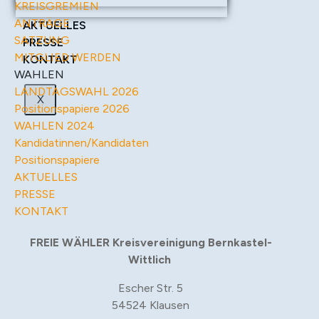
KREISGREMIEN
ANTRÄGE
AKTUELLES
SATZUNG
PRESSE
MITGLIED WERDEN
KONTAKT
WAHLEN
LANDTAGSWAHL 2026
X
Positionspapiere 2026
WAHLEN 2024
Kandidatinnen/Kandidaten
Positionspapiere
AKTUELLES
PRESSE
KONTAKT
FREIE WÄHLER Kreisvereinigung Bernkastel-
Wittlich
Escher Str. 5
54524 Klausen