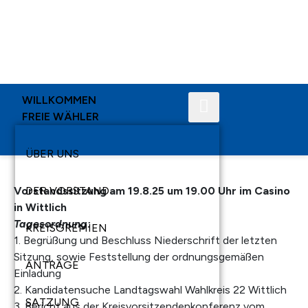
WILLKOMMEN
FREIE WÄHLER
ÜBER UNS
Vorstandssitzung am 19.8.25 um 19.00 Uhr im Casino
DER VORSTAND
in Wittlich
Tagesordnung:
KREISGREMIEN
1. Begrüßung und Beschluss Niederschrift der letzten
Sitzung, sowie Feststellung der ordnungsgemäßen
ANTRÄGE
Einladung
2. Kandidatensuche Landtagswahl Wahlkreis 22 Wittlich
SATZUNG
3. Bericht aus der Kreisvorsitzendenkonferenz vom