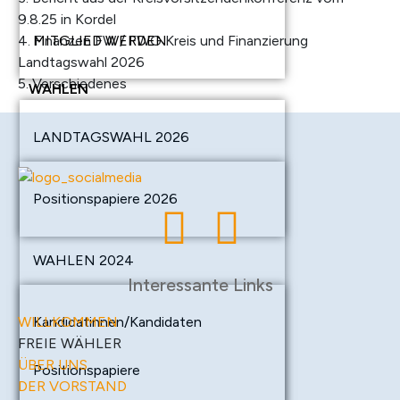
9.8.25 in Kordel
4. Finanzen FW / FWG Kreis und Finanzierung
MITGLIED WERDEN
Landtagswahl 2026
5. Verschiedenes
WAHLEN
LANDTAGSWAHL 2026
Positionspapiere 2026
WAHLEN 2024
Interessante Links
WILLKOMMEN
Kandidatinnen/Kandidaten
FREIE WÄHLER
ÜBER UNS
Positionspapiere
DER VORSTAND