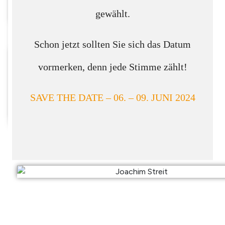
Positionspapiere 2026
gewählt.
WAHLEN 2024
Schon jetzt sollten Sie sich das Datum
vormerken, denn jede Stimme zählt!
Kandidatinnen/Kandidaten
SAVE THE DATE – 06. – 09. JUNI 2024
Positionspapiere
AKTUELLES
PRESSE
KONTAKT
X