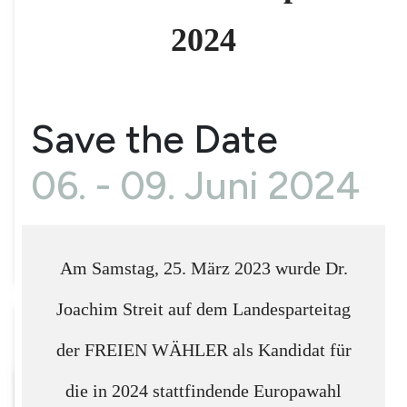
ÜBER UNS
2024
DER VORSTAND
KREISGREMIEN
Save the Date
ANTRÄGE
06. - 09. Juni 2024
SATZUNG
MITGLIED WERDEN
Am Samstag, 25. März 2023 wurde Dr.
WAHLEN
Joachim Streit auf dem Landesparteitag
LANDTAGSWAHL 2026
der FREIEN WÄHLER als Kandidat für
die in 2024 stattfindende Europawahl